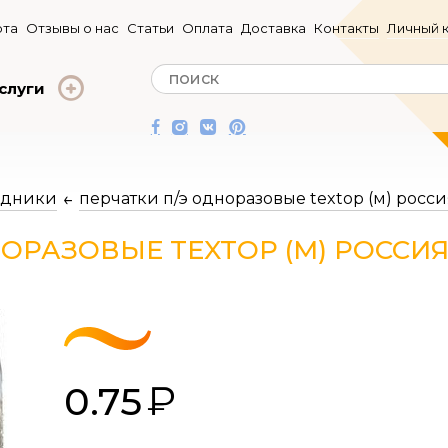
та
Отзывы о нас
Статьи
Оплата
Доставка
Контакты
Личный 
слуги
одники
перчатки п/э одноразовые textop (м) росси
НОРАЗОВЫЕ TEXTOP (М) РОССИ
0.75