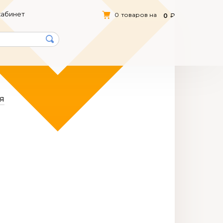
кабинет
0
товаров на
0
я
Я