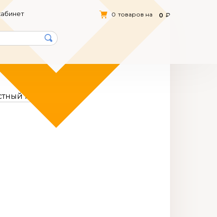
кабинет
0
товаров на
0
тный пух (500012)