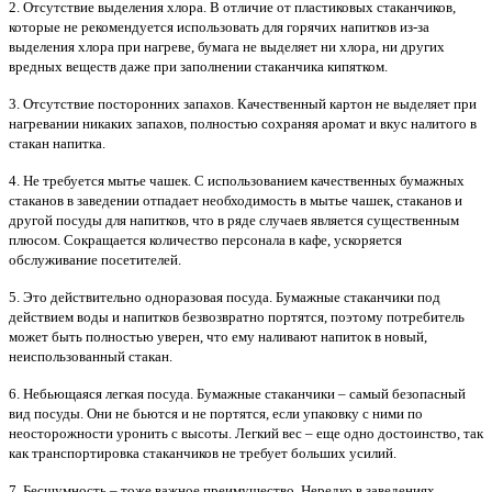
2. Отсутствие выделения хлора. В отличие от пластиковых стаканчиков,
которые не рекомендуется использовать для горячих напитков из-за
выделения хлора при нагреве, бумага не выделяет ни хлора, ни других
вредных веществ даже при заполнении стаканчика кипятком.
3. Отсутствие посторонних запахов. Качественный картон не выделяет при
нагревании никаких запахов, полностью сохраняя аромат и вкус налитого в
стакан напитка.
4. Не требуется мытье чашек. С использованием качественных бумажных
стаканов в заведении отпадает необходимость в мытье чашек, стаканов и
другой посуды для напитков, что в ряде случаев является существенным
плюсом. Сокращается количество персонала в кафе, ускоряется
обслуживание посетителей.
5. Это действительно одноразовая посуда. Бумажные стаканчики под
действием воды и напитков безвозвратно портятся, поэтому потребитель
может быть полностью уверен, что ему наливают напиток в новый,
неиспользованный стакан.
6. Небьющаяся легкая посуда. Бумажные стаканчики – самый безопасный
вид посуды. Они не бьются и не портятся, если упаковку с ними по
неосторожности уронить с высоты. Легкий вес – еще одно достоинство, так
как транспортировка стаканчиков не требует больших усилий.
7. Бесшумность – тоже важное преимущество. Нередко в заведениях