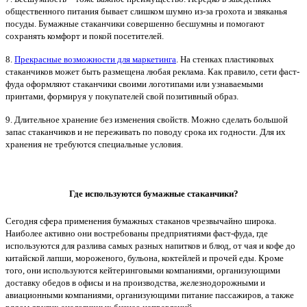
общественного питания бывает слишком шумно из-за грохота и звяканья
посуды. Бумажные стаканчики совершенно бесшумны и помогают
сохранять комфорт и покой посетителей.
8.
Прекрасные возможности для маркетинга
. На стенках пластиковых
стаканчиков может быть размещена любая реклама. Как правило, сети фаст-
фуда оформляют стаканчики своими логотипами или узнаваемыми
принтами, формируя у покупателей свой позитивный образ.
9. Длительное хранение без изменения свойств. Можно сделать большой
запас стаканчиков и не переживать по поводу срока их годности. Для их
хранения не требуются специальные условия.
Где используются бумажные стаканчики?
Сегодня сфера применения бумажных стаканов чрезвычайно широка.
Наиболее активно они востребованы предприятиями фаст-фуда, где
используются для разлива самых разных напитков и блюд, от чая и кофе до
китайской лапши, мороженого, бульона, коктейлей и прочей еды. Кроме
того, они используются кейтеринговыми компаниями, организующими
доставку обедов в офисы и на производства, железнодорожными и
авиационными компаниями, организующими питание пассажиров, а также