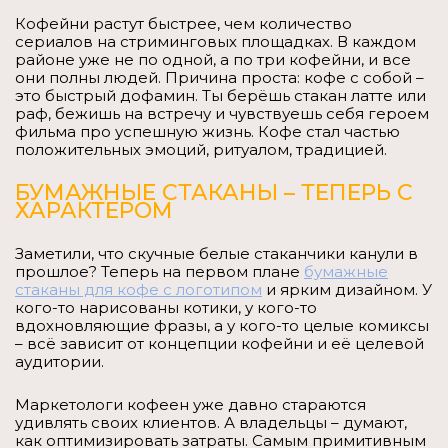
Кофейни растут быстрее, чем количество
сериалов на стриминговых площадках. В каждом
районе уже не по одной, а по три кофейни, и все
они полны людей. Причина проста: кофе с собой –
это быстрый дофамин. Ты берёшь стакан латте или
раф, бежишь на встречу и чувствуешь себя героем
фильма про успешную жизнь. Кофе стал частью
положительных эмоций, ритуалом, традицией.
БУМАЖНЫЕ СТАКАНЫ – ТЕПЕРЬ С
ХАРАКТЕРОМ
Заметили, что скучные белые стаканчики канули в
прошлое? Теперь на первом плане
бумажные
стаканы для кофе с логотипом
и ярким дизайном. У
кого-то нарисованы котики, у кого-то
вдохновляющие фразы, а у кого-то целые комиксы
– всё зависит от концепции кофейни и её целевой
аудитории.
Маркетологи кофеен уже давно стараются
удивлять своих клиентов. А владельцы – думают,
как оптимизировать затраты. Самым примитивным