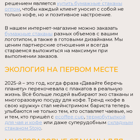
решением является
купить бумажные стаканы
оптом
, чтобы каждый клиент уносил с собой не
только кофе, но и позитивное настроение.
В нашем интернет-магазине можно заказать
бумажные стаканы
разных объемов с вашим
логотипом, а также в готовыми дизайнами. Мы
ценим партнерские отношения и всегда
стараемся выложиться на максимум при
выполнении заказов.
ЭКОЛОГИЯ НА ПЕРВОМ МЕСТЕ
2025-й – это год, когда фраза «Давайте беречь
планету» перекочевала с плакатов в реальную
жизнь. Всё больше людей выбирают эко стаканы и
многоразовую посуду для кофе. Тренд «кофе в
свою кружку» стал мейнстримом: бариста теперь
улыбаются не только тем, кто оставляет чаевые, но
и тем, кто пришёл с
ecoffee cup
,
термобутылкой
для чая и кофе
или даже суперудобным
складным
стаканом Stojo
.