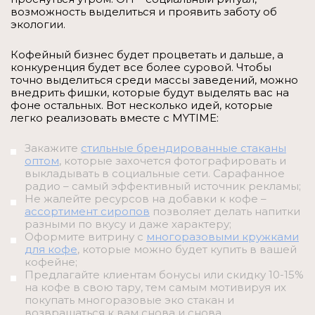
возможность выделиться и проявить заботу об
экологии.
Кофейный бизнес будет процветать и дальше, а
конкуренция будет все более суровой. Чтобы
точно выделиться среди массы заведений, можно
внедрить фишки, которые будут выделять вас на
фоне остальных. Вот несколько идей, которые
легко реализовать вместе с MYTIME:
Закажите
стильные брендированные стаканы
оптом
, которые захочется фотографировать и
выкладывать в социальные сети. Сарафанное
радио – самый эффективный источник рекламы;
Не жалейте ресурсов на добавки к кофе –
ассортимент сиропов
позволяет делать напитки
разными по вкусу и даже характеру;
Оформите витрину с
многоразовыми кружками
для кофе
, которые можно будет купить в вашей
кофейне;
Предлагайте клиентам бонусы или скидку 10-15%
на кофе в свою тару, тем самым мотивируя их
покупать многоразовые эко стакан и
возвращаться к вам снова и снова.