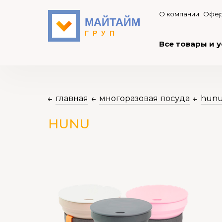
О компании
Офер
Все товары и у
главная
многоразовая посуда
hun
HUNU