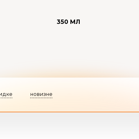
350 МЛ
идке
новизне