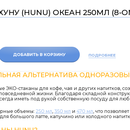
ХУНУ (HUNU) ОКЕАН 250МЛ (8-O
ДОБАВИТЬ В КОРЗИНУ
ПОДРОБНЕЕ
ЛЬНАЯ АЛЬТЕРНАТИВА ОДНОРАЗОВ
е ЭКО-стаканы для кофе, чая и других напитков
, со
в повседневной жизни. Благодаря складной констру
всегда иметь под рукой собственную посуду для лю
ярные объемы:
250 мл
,
350 мл
и
470 мл
, что позволя
для большого латте, капучино или холодного напитк