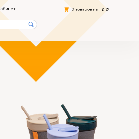
кабинет
0
товаров на
0